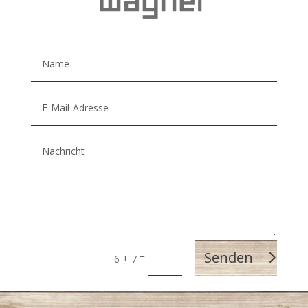
Senden
=
6 + 7